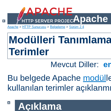
Apache 
Apache
>
HTTP Sunucusu
>
Belgeleme
>
Sürüm 2.4
Modülleri Tanımlama
Terimler
Mevcut Diller:
e
Bu belgede Apache
modül
l
kullanılan terimler açıklanmı
Açıklama