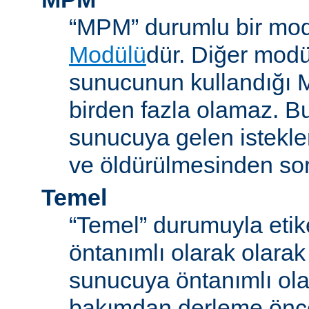
“MPM” durumlu bir mod
Modülü
dür. Diğer modül
sunucunun kullandığı 
birden fazla olamaz. B
sunucuya gelen istekle
ve öldürülmesinden so
Temel
“Temel” durumuyla etik
öntanımlı olarak olarak
sunucuya öntanımlı ola
bakımdan derleme önc